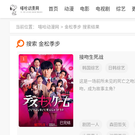
首页
动漫
电影
电视剧
综艺
当前位置：
嘻哈动漫网
>
金松季步 搜索结果
搜索 金松季步
接吻生死战
1
韩国综艺
日韩综艺
这是一场前所未见的死亡之吻
吻，成为故事主角？
已完结
剧团一人
森田哲矢