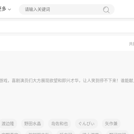
更多
共
游戏，喜剧演员们大方展现欲望和即兴才华，让人笑到停不下来！谁能献
渡边隆
野田水晶
岛佐和也
ぐんぴぃ
矢作兼