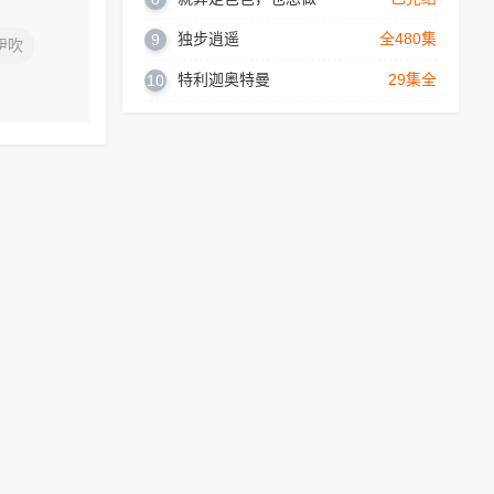
独步逍遥
全480集
9
伊吹
特利迦奥特曼
29集全
10