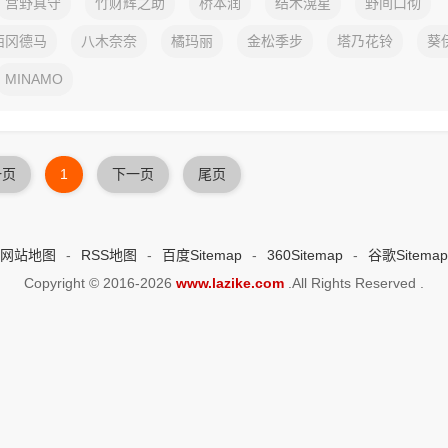
宫野真守
竹财辉之助
桥本润
结木滉星
野间口彻
西冈德马
八木奈奈
橘玛丽
金松季步
塔乃花铃
葵
MINAMO
一页
1
下一页
尾页
网站地图
-
RSS地图
-
百度Sitemap
-
360Sitemap
-
谷歌Sitemap
Copyright © 2016-2026
www.lazike.com
.All Rights Reserved .