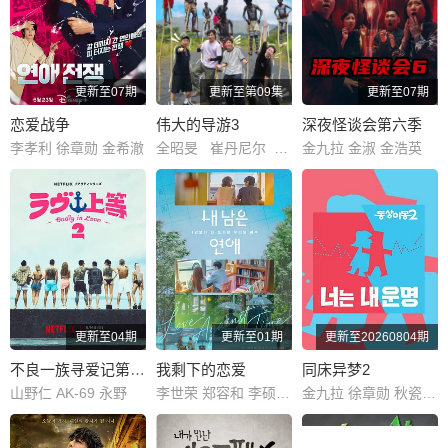
更新至07期
更新至第09集
更新至07期
恋爱战争
伟大的导游3
深夜怪谈会第六季
李孝利 徐章勋 金希澈
全昭旻 崔丹尼尔 金大浩
金九拉 金淑 金浩英
更新至04期
更新至01期
更新至20260804期
不良一族寻爱记第二季
我剩下的恋爱
同床异梦2
山野仁 AK-69 永野
李世荣 郑容和 李硕珉 崔叡娜
金九拉 徐章勋 秋瓷炫 于晓光