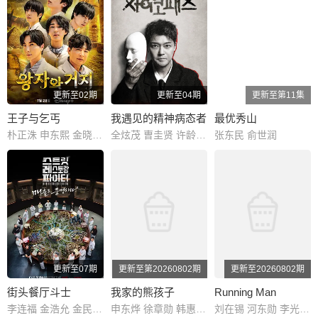
更新至02期
更新至04期
更新至第11集
王子与乞丐
我遇见的精神病态者
最优秀山
朴正洙 申东熙 金晓钟 徐英浩 金曜汉 朴志晟
全炫茂 曺圭贤 许龄智 nucksal
张东民 俞世润
更新至07期
更新至第20260802期
更新至20260802期
街头餐厅斗士
我家的熊孩子
Running Man
李连福 金浩允 金民成 郑镐泳 宋勋 洪锡天
申东烨 徐章勋 韩惠珍 金建模
刘在锡 河东勋 李光洙 金钟国 池石镇 姜熙建 宋智孝