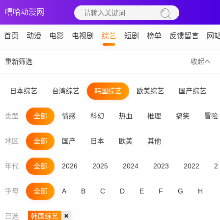
嘻哈动漫网
首页
动漫
电影
电视剧
综艺
短剧
榜单
反馈留言
网
重新筛选
收起
日本综艺
台湾综艺
韩国综艺
欧美综艺
国产综艺
类型
全部
情感
科幻
热血
推理
搞笑
冒险
地区
全部
国产
日本
欧美
其他
年代
全部
2026
2025
2024
2023
2022
2
字母
全部
A
B
C
D
E
F
G
H
I
已选
韩国综艺