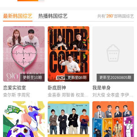
最新韩国综艺
热播韩国综艺
共有“
280
”部韩国综艺
更新至10期
更新至06期
更新至20260805期
恋爱实验室
卧底厨神
我是单身
查尔斯 李周宪
金喜泰 郑智善 权圣晙 金风
刘大俊 全孝盛 李伊庚 宋海娜