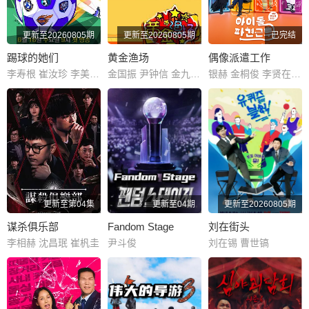
更新至20260805期
更新至20260805期
已完结
踢球的她们
黄金渔场
偶像派遣工作
李寿根 崔汝珍 李美度 金才禾 张真熙 郑慧仁 池易洙 이영표 한채아 심하은 명서현 양은지 남현희 박승희 이성미 신봉선 이경실 조혜련
金国振 尹钟信 金九拉 曹圭贤 梁俊日
银赫 金桐俊 李贤在 金仁诚
更新至第04集
更新至04期
更新至20260805期
谋杀俱乐部
Fandom Stage
刘在街头
李相赫 沈昌珉 崔杋圭
尹斗俊
刘在锡 曹世镐