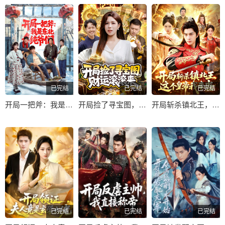
已完结
已完结
已完结
开局一把斧：我是东北纯爷们
开局捡了寻宝图，财运滚滚来
开局斩杀镇北王，这个皇帝我来当
已完结
已完结
已完结