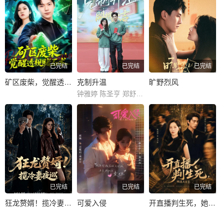
已完结
已完结
已完结
矿区废柴，觉醒透视赌石术
克制升温
旷野烈风
钟雅婷 陈圣亨 郑舒环 姚星灏 王蕴凡 周沐 赵漾 芦鑫 丁晓明 林子璐 从瑞麟 孙征宇
已完结
已完结
已完结
狂龙赘婿！揽冷妻夜巡
可爱入侵
开直播判生死，她是天道你记住