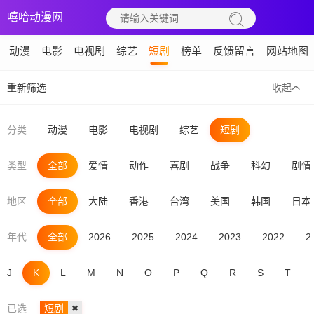
嘻哈动漫网
动漫
电影
电视剧
综艺
短剧
榜单
反馈留言
网站地图
重新筛选
收起
分类
动漫
电影
电视剧
综艺
短剧
类型
全部
爱情
动作
喜剧
战争
科幻
剧情
地区
全部
大陆
香港
台湾
美国
韩国
日本
年代
全部
2026
2025
2024
2023
2022
2
J
K
L
M
N
O
P
Q
R
S
T
已选
短剧