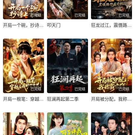
已完结
已完结
已完结
开局一个碗，抄诗上青云
叩天门
狂龙过江，震慑路怒症司机
已完结
已完结
已完结
开局一根笔：穿越后我妙笔生花
狂澜再起第二季
开局被分配，我称霸古代