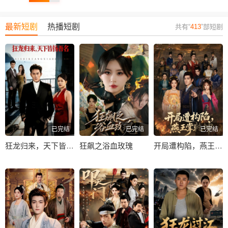
最新短剧
热播短剧
共有“
413
”部短剧
已完结
已完结
已完结
狂龙归来，天下皆扬吾名
狂飙之浴血玫瑰
开局遭构陷，燕王掌乾坤