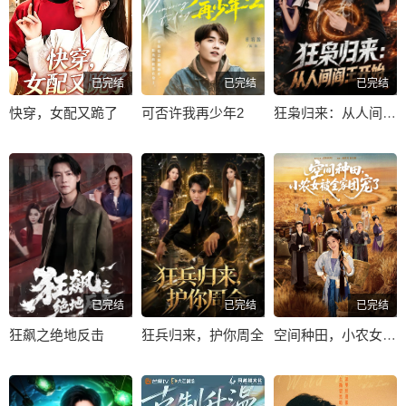
已完结
已完结
已完结
快穿，女配又跪了
可否许我再少年2
狂枭归来：从人间阎王开始
已完结
已完结
已完结
狂飙之绝地反击
狂兵归来，护你周全
空间种田，小农女被全家团宠了