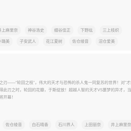
井上麻里奈
神谷浩史
细谷佳正
下野纮
三上枝织
朴璐美
子安武人
花江夏树
佐仓绫音
沼仓爱美
之刃——“轮回之枝”，伟大的天才与恐怖的杀人鬼一同复苏的世界！对”才
得此刃之时，轮回的花瓣，于斯绽放！超越人智的天才VS噩梦的异才，
将开幕！
佐仓绫音
白石晴香
石川界人
上田丽奈
井上麻里