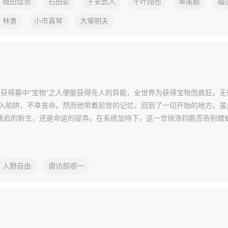
植田佳奈
石田彰
子安武人
千叶翔也
草尾毅
福
林勇
小市真琴
大塚明夫
，获得墓中“宝物”之人便能获得先人的异能，全世界为获得宝物而疯狂。
入陷阱，不幸丧命。然而他带着前世的记忆，回到了一切开始的地方。虽
是重启的新生，还是命运的捉弄。在系统加持下，这一世徐浩钧能否告别蝼
入野自由
诹访部顺一