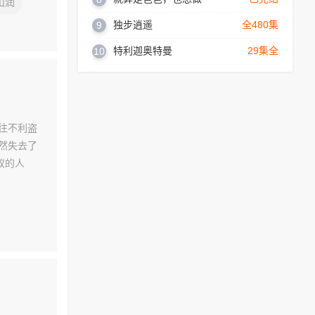
山润
独步逍遥
全480集
9
特利迦奥特曼
29集全
10
无往不利盗
然失去了
蚁的人