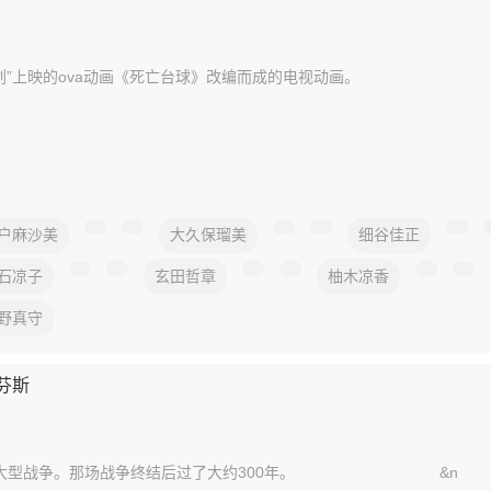
计划”上映的ova动画《死亡台球》改编而成的电视动画。 &
户麻沙美
大久保瑠美
细谷佳正
石凉子
玄田哲章
柚木凉香
野真守
芬斯
战”的大型战争。那场战争终结后过了大约300年。 &n