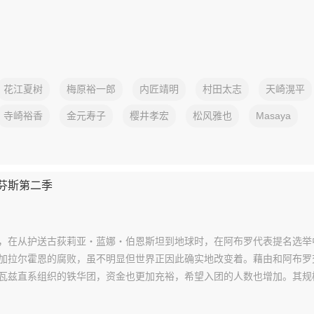
花江夏树
梅原裕一郎
内匠靖明
村田太志
天崎滉平
寺崎裕香
金元寿子
樱井孝宏
松风雅也
Masaya
芬斯第二季
，在从护送古荻莉亚・蓝娜・伯恩斯坦到地球时，在阿布罗代表提名选举
加拉尔霍恩的腐败，虽不明显但世界正因此确实地改变着。藉由和阿布罗
瓦兹直系组织的铁华团，资金也更加充裕，希望入团的人数也增加。其规