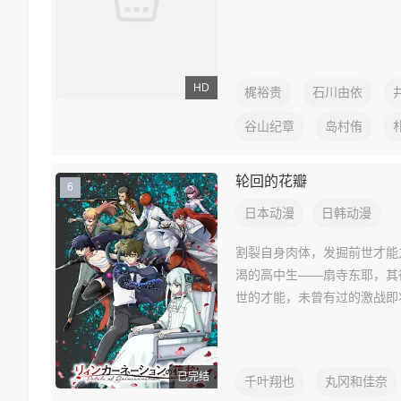
HD
梶裕贵
石川由依
谷山纪章
岛村侑
轮回的花瓣
6
日本动漫
日韩动漫
割裂自身肉体，发掘前世才能
渴的高中生——扇寺东耶，其
世的才能，未曾有过的激战即
已完结
千叶翔也
丸冈和佳奈