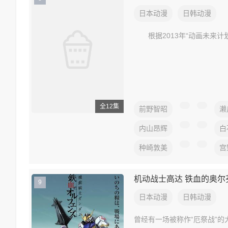
日本动漫
日韩动漫
根据2013年“动画未来
全12集
前野智昭
濑
内山昂辉
白
种崎敦美
宫
机动战士高达 铁血的奥尔
9
日本动漫
日韩动漫
曾经有一场被称作“厄祭