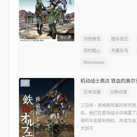
全25集
河西健吾
细谷佳正
田村睦心
齐藤壮马
Matsukaze
机动战士高达 铁血的奥尔
10
日本动漫
日韩动漫
三日月・奥格斯所属的铁华团
名。他们在那场战斗中揭露了
得的半金属利用权，并成为迪
大到可