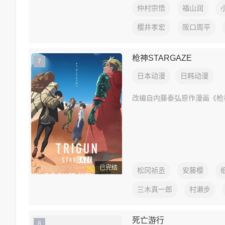
仲村宗悟
福山润
樱井孝宏
阪口周平
枪神STARGAZE
7
日本动漫
日韩动漫
改编自内藤泰弘原作漫画《枪神
已完结
松冈祯丞
安藤樱
三木真一郎
村濑步
死亡游行
8