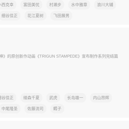
小西克幸
富田美忧
村濑步
水中雅章
浪川大辅
细谷佳正
花江夏树
飞田展男
》的原创新作动画《TRIGUN STAMPEDE》宣布制作系列完结篇
细谷佳正
绫森千夏
武虎
长岛雄一
内山昂辉
中尾隆圣
佐藤流司
鳕子