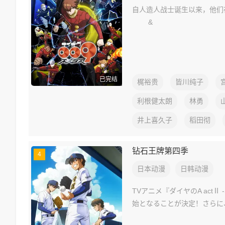
自人造人战士诞生以来，
&
已完结
梶裕贵
皆川纯子
利根健太朗
林勇
井上喜久子
稻田彻
钻石王牌第四季
4
日本动漫
日韩动漫
TVアニメ『ダイヤのA actⅡ 
始となることが決定！さらに