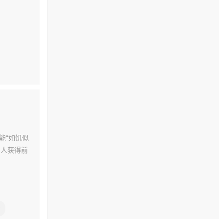
能“如饥似
当人获得前
奈