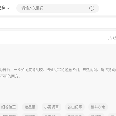
更多
共找
为舞台，一众如同疯跑乱咬、四处乱窜的迷途犬们，热热闹闹、鸡飞狗跳
不断的两方，
细谷佳正
诸星堇
小野贤章
谷山纪章
樱井孝宏