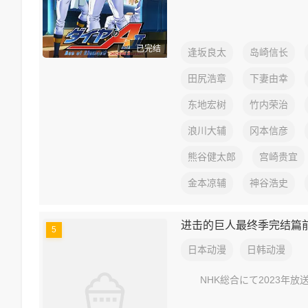
已完结
逢坂良太
岛崎信长
田尻浩章
下妻由幸
东地宏树
竹内荣治
浪川大辅
冈本信彦
熊谷健太郎
宫崎贵宜
金本凉辅
神谷浩史
进击的巨人最终季完结篇
5
日本动漫
日韩动漫
NHK総合にて2023年放