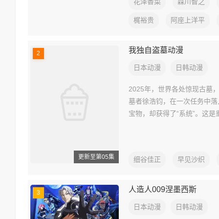
花泽香菜
森川智之
梶裕贵
阿座上洋平
我独自盗墓动漫
2
日本动漫
日韩动漫
2025年，世界各处惊现古墓
墓者徐浩钧，在一次任务中落
宝物，却获得了“系统”。这
更新至第05集
细谷佳正
早见沙织
人造人009涅墨西斯
3
日本动漫
日韩动漫