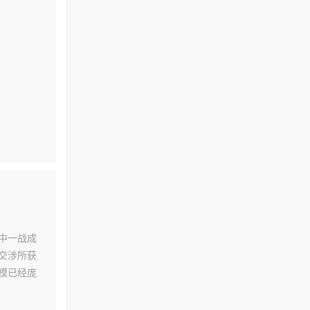
中一战成
交涉所获
模已经庞