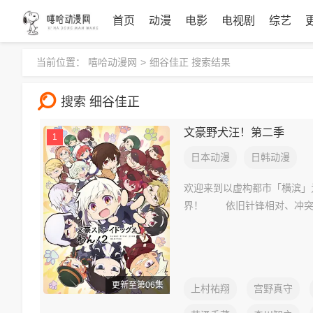
首页
动漫
电影
电视剧
综艺
当前位置：
嘻哈动漫网
>
细谷佳正 搜索结果
搜索 细谷佳正
文豪野犬汪！第二季
1
日本动漫
日韩动漫
欢迎来到以虚构都市「横滨」
界！ 依旧针锋相对、冲突
更新至第06集
上村祐翔
宫野真守