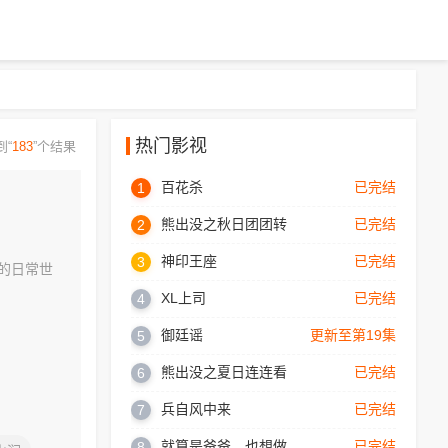
热门影视
到“
183
”个结果
百花杀
已完结
1
熊出没之秋日团团转
已完结
2
神印王座
已完结
3
的日常世
XL上司
已完结
4
御廷谣
更新至第19集
5
熊出没之夏日连连看
已完结
6
兵自风中来
已完结
7
就算是爸爸，也想做
已完结
8