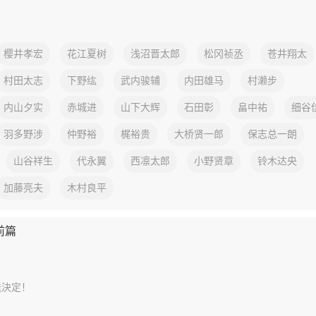
樱井孝宏
花江夏树
浅沼晋太郎
松冈祯丞
苍井翔太
村田太志
下野纮
武内骏辅
内田雄马
村濑步
内山夕实
赤城进
山下大辉
石田彰
畠中祐
细谷
羽多野涉
仲野裕
梶裕贵
大桥贤一郎
保志总一朗
山谷祥生
代永翼
西凛太郎
小野贤章
铃木达央
加藤亮夫
木村良平
前篇
送決定！