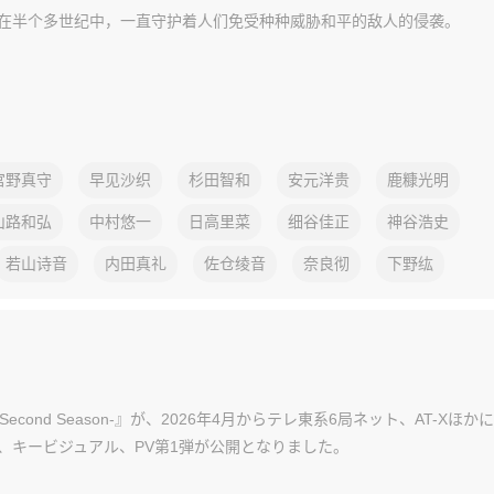
他们在半个多世纪中，一直守护着人们免受种种威胁和平的敌人
宫野真守
早见沙织
杉田智和
安元洋贵
鹿糠光明
山路和弘
中村悠一
日高里菜
细谷佳正
神谷浩史
若山诗音
内田真礼
佐仓绫音
奈良彻
下野纮
-Second Season-』が、2026年4月からテレ東系6局ネット、AT-Xほ
、キービジュアル、PV第1弾が公開となりました。