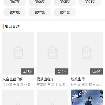
第07集
第06集
第05集
第04集
第03集
第02集
第01集
猜您喜欢
全21集
全16集
已完结
来自星星的你
模范出租车
新妓生传
金秀贤 全智贤 朴海镇 刘寅娜 吴尚镇 安宰贤 申成禄 赵承贤 金贤秀 李一花
李帝勋 李絮 金义城 表艺珍 车智妍 张赫镇 裴侑蓝 刘承睦 李宥俊 李浩哲
林秀香 成勋 韩惠琳 白玉丹 全智厚 金慧渲 韩振熙 李东峻 甄美里 任革 郑涵妃 陈艺瑟 朴允载 李孝正 朴俊勉 宋大琯 杨喜京 金宝妍 金惠善