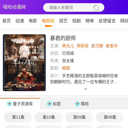
嘻哈动漫网
首页
动漫
电影
电视剧
综艺
短剧
榜单
反馈留言
网
暴君的厨师
主演：
林允儿
李彩玟
姜汉娜
崔奎华
状态：
已完结
导演：
张太维
类型：
韩国
简介：
手艺精湛的主厨智英穿越时空来
到朝鲜时代，遇见了一位专横的王子，
他就是史上最恶暴君，也是最强美食家
燕山君。智英的现代料理掳获了他的味
蕾，不过各种宫廷挑战正在等着她。
量子资源库
如意
嘻哈
第11集
第10集
第09集
第08集