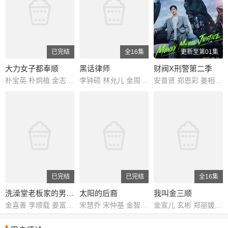
已完结
全16集
更新至第01集
大力女子都奉顺
黑话律师
财阀X刑警第二季
朴宝英 朴炯植 金志洙 安宇延
李钟硕 林允儿 金周宪 玉子妍 杨景元 郭东延 吴义植 李宥俊
安普贤 郑恩彩 姜相准 金伸比 俞承豪
已完结
已完结
全16集
洗澡堂老板家的男人们
太阳的后裔
我叫金三顺
金喜善 李顺载 姜富子 张勇 高斗心 尹汝贞 裴宗玉 陶智媛 南成勋 杨喜京
宋慧乔 宋仲基 金智媛 晋久 李成俊 温流 太仁镐 金玟锡 姜信日 赵在允 大卫·麦金尼斯 全秀珍 玄朱妮 朴俊琴 崔雄
金宣儿 玄彬 郑丽媛 丹尼尔·海尼 金慈玉 权海骁 李雅贤 罗文姬 吕运计 韩汝云 李奎翰 李润美 尹艺熙 徐智熙