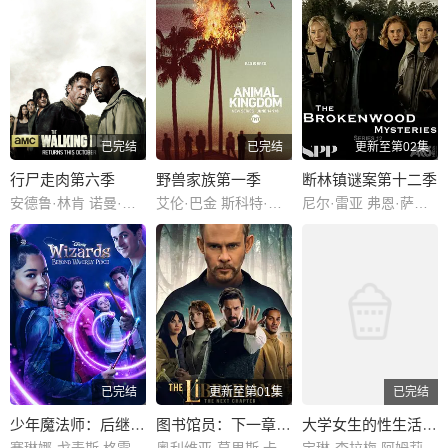
已完结
已完结
更新至第02集
行尸走肉第六季
野兽家族第一季
断林镇谜案第十二季
安德鲁·林肯 诺曼·瑞杜斯 史蒂文·元 连尼·詹姆斯
艾伦·巴金 斯科特·斯比德曼 芬恩·科尔 肖恩·海托西 戴文·萨瓦 丹妮拉·阿隆索 瑞恩·多尔西 杰克·威利 安娜·贝尔克耐普 道林·米西克 斯宾塞·崔特·克拉克
尼尔·雷亚 弗恩·萨瑟兰 克里斯蒂娜·谢尔班·扬达 Jarod Rawiri
已完结
更新至第01集
已完结
少年魔法师：后继者第三季
图书馆员：下一章第二季
大学女生的性生活第三季
赛琳娜·戈麦斯 格雷格·萨克因
奥利维亚·莫里斯 卡勒姆·麦高恩 布鲁·罗宾森 杰西卡·格林 克里斯蒂安·凯恩 林蒂·布丝 多米尼克·莫纳汉 乔什·盖茨 Jeremy Swift 弗卢拉·博格 Flula Borg
宝琳·查拉梅 阿姆莉特·考尔 阿莉娅·香奈尔·斯科特 克里斯托弗·迈尔 伊利娅·伊索雷利·保利诺 雷妮卡·威廉姆斯 梅基·莱柏 芮妮·拉普 米切尔·斯莱格特 凯瑞·肯妮 妮可·沙利文 大卫·韦恩 斯科特·李普曼 斯宾瑟·内维尔 科尔顿·陈 艾丽·艾恩奈兹 瑞秋·哈里斯 格雷西·劳伦斯 米娅·罗杰斯