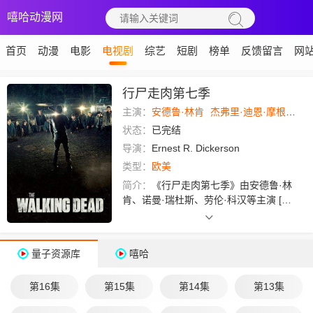
嘻哈动漫网
首页
动漫
电影
电视剧
综艺
短剧
榜单
反馈留言
网
行尸走肉第七季
主演：
安德鲁·林肯
杰弗里·迪恩·摩根
钱德
状态：
已完结
导演：
Ernest R. Dickerson
类型：
欧美
简介：
《行尸走肉第七季》由安德鲁·林
肯、诺曼·瑞杜斯、劳伦·科汉等主演 [1]
。本季瑞克、弩哥等人经历了尼根的残
酷统治之后，新势力Ezekiel登场，双方
形成激烈的矛盾冲突。该剧于2016年10
量子资源库
嘻哈
月23日，在AMC电视网首播 [2] 。第七
季共16集，分成上下8集，两个部分。第
第16集
第15集
第14集
第13集
9集（下部）于2017年2月13日播出。