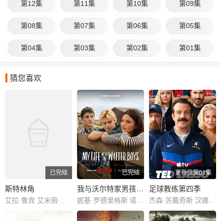
第12集
第11集
第10集
第09集
第08集
第07集
第06集
第05集
第04集
第03集
第02集
第01集
猜您喜欢
已完结
已完结
更新至第01集
斯特林角
我与沃尔特家男孩的生活第三季
足球教练第四季
艾拉·鲁宾 艾米丽·霍菲尔 基恩·鲁法洛 Mabel Strachan 博·布拉加森 丹尼尔·奎恩-托伊 雅各布·怀特达克-拉瓦 Nikko Angelo Hinayo 西德哈特·沙玛 Christopher Omari 凯蒂·道格拉斯 卢克·艾沃雷多 凯特·惠勒 杰弗里·迪恩·摩根 米西·派勒
妮基·罗德里格斯 诺亚·拉朗德 阿什比·金特里 艾萨克·阿雷兰尼斯 马克·布鲁卡斯 Sally Cacic 柯瑞·福格尔玛尼斯 Lennix James 艾琳·卡普拉克 约翰尼·林克 米娅·洛韦 杰克·曼利 保罗·麦克吉莱恩 Naveen Paddock 迈尔斯·佩雷斯
杰森·苏戴奇斯 汉娜·沃丁厄姆 朱诺·坦普尔 布雷特·戈德斯坦 杰里米·斯威夫特 布兰登·亨特 塔尼娅·雷诺兹 裘德·马克 费伊·马赛 雷克斯·海耶斯 艾斯林·沙基 艾比·赫恩 格兰特·菲利 索菲·西蒙特 克莱尔·阿什顿 米歇尔·戴维森 尼尔·多德森-哈托