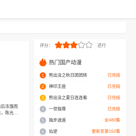
评分：
还行
5.0
热门国产动漫
熊出没之秋日团团转
已完结
1
神印王座
已完结
2
熊出没之夏日连连看
已完结
3
最后冻饿而
一世独尊
已完结
4
来，陈光躺
独步逍遥
全480集
5
仙逆
更新至第152集
6