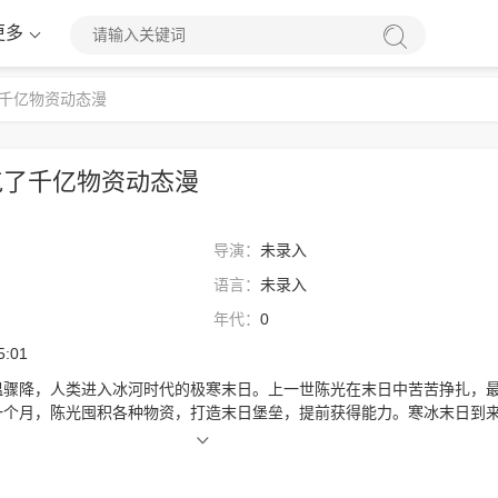
更多
千亿物资动态漫
屯了千亿物资动态漫
导演：
未录入
语言：
未录入
年代：
0
5:01
温骤降，人类进入冰河时代的极寒末日。上一世陈光在末日中苦苦挣扎，
一个月，陈光囤积各种物资，打造末日堡垒，提前获得能力。寒冰末日到
着世外桃源一般的生活！