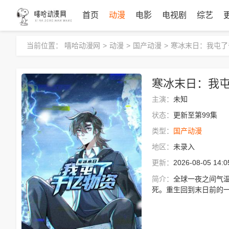
首页
动漫
电影
电视剧
综艺
当前位置：
嘻哈动漫网
>
动漫
>
国产动漫
>
寒冰末日：我屯了
寒冰末日：我
主演：
未知
状态：
更新至第99集
类型：
国产动漫
地区：
未录入
更新：
2026-08-05 14:0
简介：
全球一夜之间气
死。重生回到末日前的
在末日安全屋中，享受