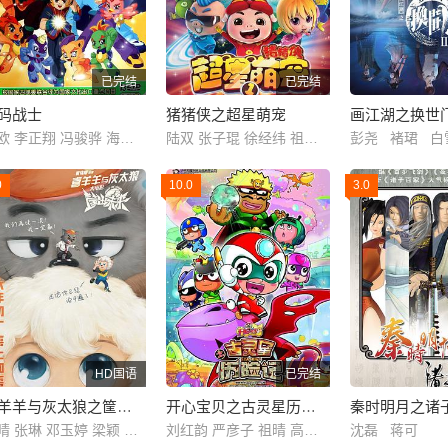
已完结
已完结
码战士
猪猪侠之超星萌宠
杨欧 李正翔 冯骏骅 海帆 刘彬 王肖兵 黄莺 李敏妍 徐亚楠 洪海天
陆双 张子琨 徐经纬 祖晴 蒋莎 刘青阳
0
10.0
3.0
HD国语
已完结
喜羊羊与灰太狼之筐出未来
开心宝贝之古灵星历险记
秦时明月之诸
祖晴 张琳 邓玉婷 梁颖 刘红韵 高全胜 赵娜
刘红韵 严彦子 祖晴 高全胜 李团
沈磊 蒋可