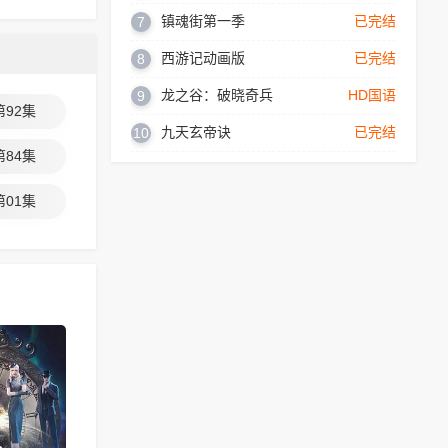
镇魂街第一季
已完结
7
西游记动画版
已完结
8
龙之谷：破晓奇兵
HD国语
9
第92集
九天玄帝诀
已完结
10
第84集
第01集