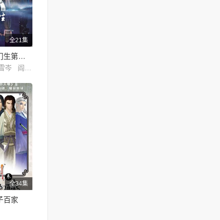
全21集
画江湖之换世门生第二季
彭尧 褚珺 白雪岑 阎萌萌 赵述仁 范哲琛 边江 齐斯伽 张磊 赵毅 杨默 王凯 李璐 林兰 邱秋 郭政建 汤水雨 四刀辉彰 关心 张忆翔
全34集
子百家