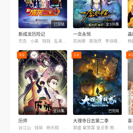
已完结
全106集
新成龙历险记
一念永恒
晶
杰克 小美 铛铛 乱来教授 铁大泥
苏尚卿 郭浩然 李诗萌 乔诗语 刘琮
8.0
1.0
8.
全16集
已完结
历师
大理寺日志第二季
谷江山 钱琛 杨天翔 张予佟 赵爽 星潮
郭盛 翟昱霖 皇贞季 图特哈蒙 曹云图 叮当 山新 佟心竹 藤新