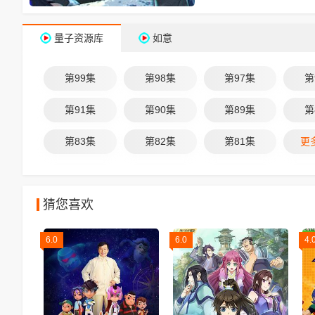
量子资源库
如意
第99集
第98集
第97集
第
第91集
第90集
第89集
第
第83集
第82集
第81集
更
猜您喜欢
6.0
6.0
4.