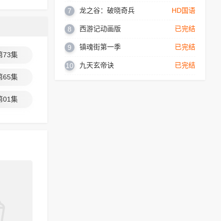
龙之谷：破晓奇兵
HD国语
7
西游记动画版
已完结
8
镇魂街第一季
已完结
9
第73集
九天玄帝诀
已完结
10
第65集
第01集