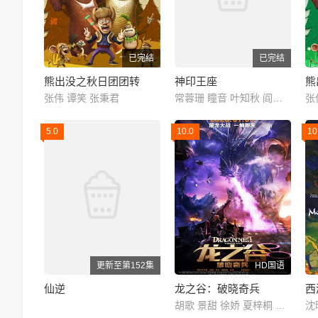
已完结
已完结
熊出没之秋日团团转
神印王座
熊
张伟 谭笑 张秉君
常蓉珊 瞳音 叶知秋 阎么么 藤新 刘明月
张
5.0
10.0
10
更新至第152集
HD国语
仙逆
龙之谷：破晓奇兵
西
胡歌 景甜 徐娇 夏梓桐 沈达威 孙晔 季冠霖 孟祥龙 商虹 黄莺