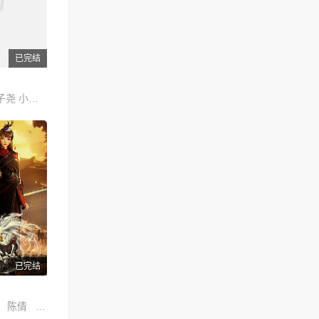
已完结
冯霖 李丰道 徐子尧 小王梓 拜跃 李郝瑞 周杭 冷调 刘英杰
已完结
张殿钦 苏倩芸 陈倩 张成杰 吴浩 李丰道 蒋华 钟宏宇 王远基 孙科 程浩明 张艺雯