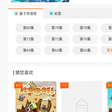
量子资源库
如意
第80集
第79集
第78集
第
第72集
第71集
第70集
第
第64集
第63集
第62集
更
猜您喜欢
8.0
7.0
6.