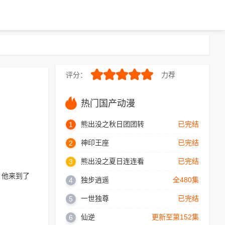
评分：
力荐
10.0
热门国产动漫
熊出没之秋日团团转
已完结
1
神印王座
已完结
2
熊出没之夏日连连看
已完结
3
，他来到了
独步逍遥
全480集
4
一世独尊
已完结
5
仙逆
更新至第152集
6