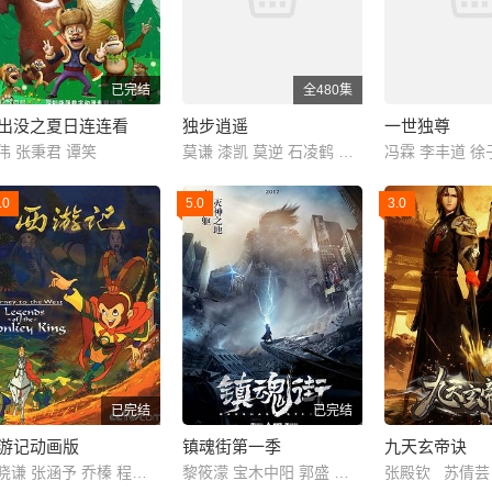
已完结
全480集
出没之夏日连连看
独步逍遥
一世独尊
伟 张秉君 谭笑
莫谦 漆凯 莫逆 石凌鹤 MO 大海 索格 思东 X 雅澜 飞云 OJ 阿边 林珄 石头 滕家俊
.0
5.0
3.0
已完结
已完结
游记动画版
镇魂街第一季
九天玄帝诀
沈晓谦 张涵予 乔榛 程玉珠 刘风 丁建华 童自荣 胡平智 王肖兵 王建新 狄菲菲 严崇德 白涛 刘钦 孙渝烽 海帆 罗港生 姜玉玲 王静文 戴学庐 曾丹 齐杰 刘润成 党同义 纪元 李立宏 廖菁 张璐 田二喜 王羊 张伟
黎筱濛 宝木中阳 郭盛 小连杀 齐克建 张杰 藤新 李璐 乔菲菲 山新