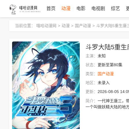
首页
动漫
电影
电视剧
综艺
当前位置：
嘻哈动漫网
>
动漫
>
国产动漫
>
斗罗大陆5重生唐
斗罗大陆5重生
主演：
未知
状态：
更新至第80集
类型：
国产动漫
地区：
未录入
更新：
2026-08-05 14:0
简介：
一代神王唐三，
一个叫做妖精大陆的地