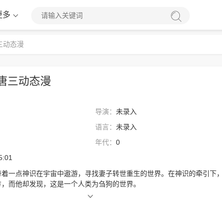
更多
三动态漫
唐三动态漫
导演：
未录入
语言：
未录入
年代：
0
5:01
带着一点神识在宇宙中遨游，寻找妻子转世重生的世界。在神识的牵引下
方，而他却发现，这是一个人类为刍狗的世界。