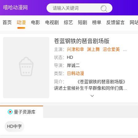
嘻哈动漫网
首页
动漫
电影
电视剧
综艺
短剧
榜单
反馈留言
网
苍蓝钢铁的琶音剧场版
主演：
兴津和幸
渊上舞
沼仓爱美
山村响
状态：
HD
导演：
岸诚二
类型：
日韩动漫
简介：
《苍蓝钢铁的琶音剧场版》
讲述士官候补生千早群像和同伴们偶然
登上了旧时大日本帝国海军的潜水艇“伊
401”后发生的故事。男主角千早群像担
任“伊401”的临时舰长，女主角伊欧娜则
量子资源库
是“伊401”的拟人化形态。
HD中字