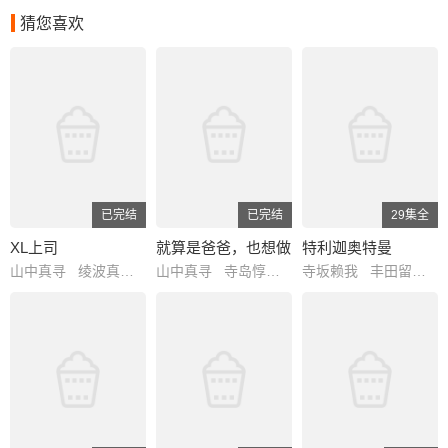
猜您喜欢
已完结
已完结
29集全
XL上司
就算是爸爸，也想做
特利迦奥特曼
山中真寻 绫波真子 石谷春贵 井泽诗织 三宅麻理惠 渡辺紘 汐谷文康
山中真寻 寺岛惇太 古木望 白井悠介
寺坂赖我 丰田留妃 金子隼也 水野直 春川芽生 高木胜也 细贝圭 宅麻伸 市道真央 上坂堇 真木骏一 高桥良辅