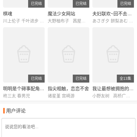
已完结
已完结
已完结
棋魂
魔法少女网站
夫妇联欢~回不去的夜晚~
川上伦子 千叶进步 小林沙苗 嘉数由美 津村真琴 伊藤健太郎 津田英三 藤原启治 浅川悠 樱井孝宏 高木礼子 铃村健一 水田山葵 榎本温子 纳谷六朗 铃木晶子 川村拓央 重松朋 渡边明乃 伊藤和晃 松冈洋子 山口隆行 坂东尚树 高濑右光 西村知道 岩田光央 石住昭彦 楠见尚己 小西克幸 清水敏孝 吉野裕行 北川胜博 游佐浩二 坂口贤一 桑原利晃 石波义人 桧山修之 石冢坚 伊东美弥子 藤卷惠理子 小野健一 雪野五月 日野由利加 佐久间玲 川崎惠理子 石冢理惠 町井美纪 长嶝高士 中博史
大野柚布子 茜屋日海夏 铃木爱奈 芹泽优 山崎遥 原由实 市道真央 本渡枫 松井惠理子 Lynn 冈本信彦 铃木达央 中尾隆圣 安里勇哉 悠木碧
あさぎ夕 餅梨あむ 八ッ橋しなもん 黒井多飛岡
已完结
已完结
全13集
明明是个碍事配角、却被王子给宠爱了
指尖相触，恋恋不舍
我让最想被拥抱的男人给威胁了
柊三太 春男児
诸星堇 宫崎游
小野友树 高桥广树 佐藤拓也 内田雄马 鸟海浩辅 羽多野涉
用户评论