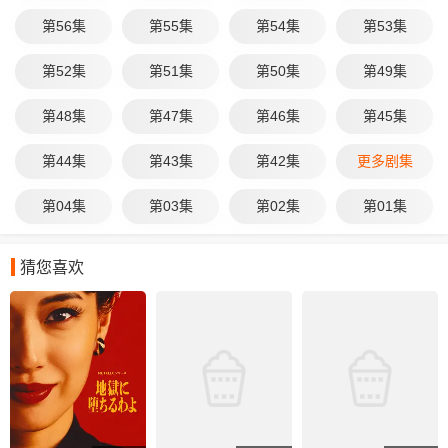
濑凛（见上爱 饰），与自幼被遗弃、在
教会庇护下长大的大家直美（上坂树里
第56集
第55集
第54集
第53集
饰），在这里命运般相遇。她们与同学
们一同接受尚在摸索中的护理教育，思
第52集
第51集
第50集
第49集
索“护理是什么”“面对病人意味着什么”。
毕业后，凛和直美各自经历被逐出岗
第48集
第47集
第46集
第45集
位、卷入事件等波折，却在霍乱与痢疾
肆虐之时再次携手，直面瘟疫。
第44集
第43集
第42集
更多剧集
第04集
第03集
第02集
第01集
猜您喜欢