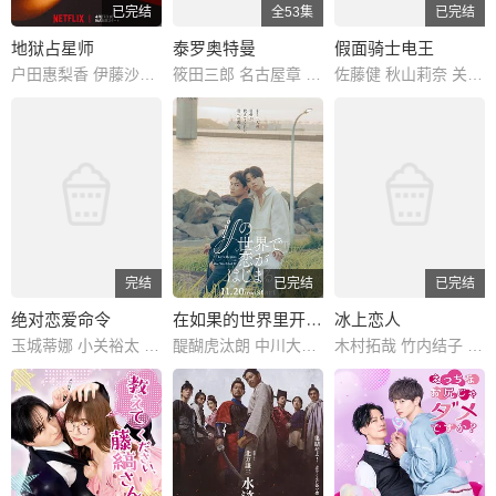
已完结
全53集
已完结
地狱占星师
泰罗奥特曼
假面骑士电王
户田惠梨香 伊藤沙莉 三浦透子 奥野瑛太 田村健太郎 中岛步 细川岳 中村优子 市川实和子 高桥和也 杉本哲太 余贵美子 石桥莲司 富田靖子 生田斗真
筱田三郎 名古屋章 東野孝彦 朝加真由美 浜村淳 石堂淑朗 黑部进 草薙幸二郎 三谷升 森次晃嗣
佐藤健 秋山莉奈 关俊彦 石丸谦二郎 松本若菜 游佐浩二 寺杣昌纪 铃村健一 永田彬 上野亮 白鸟百合子 中村优一 大塚芳忠 松元环季 石黑英雄 黑田崇矢 坂口候一 三木真一郎 桐井大介 满岛光 落合弘治 波冈一喜 外川贵博 阿部亮平 落合扶树 小越勇辉 辻忍 梁田清之 家中宏 津久井教生 绳田雄哉 鸟海浩辅 神奈延年 不破万作 桧山修之
完结
已完结
已完结
绝对恋爱命令
在如果的世界里开始恋爱
冰上恋人
玉城蒂娜 小关裕太 佐藤宽太 山田杏奈
醍醐虎汰朗 中川大辅 叶山侑树 芳村宗治郎 萩原护 土佐和成 こばやし元樹
木村拓哉 竹内结子 坂口宪二 佐藤浩市