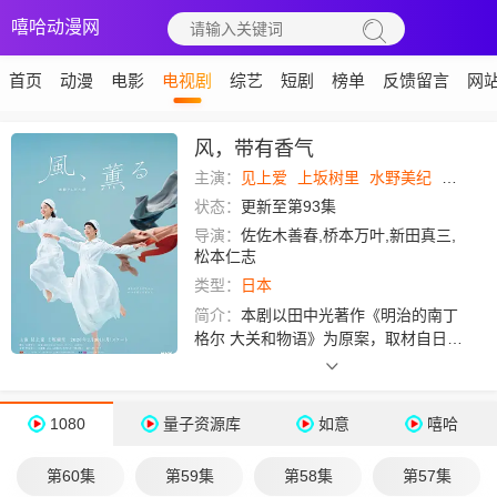
嘻哈动漫网
首页
动漫
电影
电视剧
综艺
短剧
榜单
反馈留言
网
风，带有香气
主演：
见上爱
上坂树里
水野美纪
早坂美
状态：
更新至第93集
导演：
佐佐木善春,桥本万叶,新田真三,
松本仁志
类型：
日本
简介：
本剧以田中光著作《明治的南丁
格尔 大关和物语》为原案，取材自日本
首位专业女护士大关和与铃木雅的真实
经历，描绘了她们推动护士注册制度、
设立派出看护妇会协助防疫的历程。
1080
量子资源库
如意
嘻哈
明治18年，日本首个护士培训学校
第60集
第59集
第58集
第57集
成立。坎坷命运下早成单亲母亲的一之