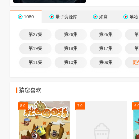
1080
量子资源库
如意
嘻哈
第27集
第26集
第25集
第
第19集
第18集
第17集
第
第11集
第10集
第09集
更
猜您喜欢
8.0
7.0
6.