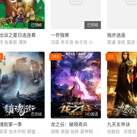
已完结
已完结
出没之夏日连连看
一世独尊
独步逍遥
伟 张秉君 谭笑
冯霖 李丰道 徐子尧 小王梓 拜跃 李郝瑞 周杭 冷调 刘英杰
0
10.0
3.0
已完结
HD国语
魂街第一季
龙之谷：破晓奇兵
九天玄帝诀
黎筱濛 宝木中阳 郭盛 小连杀 齐克建 张杰 藤新 李璐 乔菲菲 山新
胡歌 景甜 徐娇 夏梓桐 沈达威 孙晔 季冠霖 孟祥龙 商虹 黄莺