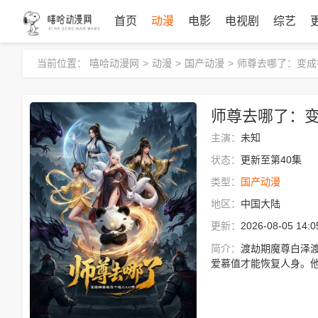
首页
动漫
电影
电视剧
综艺
当前位置：
嘻哈动漫网
>
动漫
>
国产动漫
>
师尊去哪了：变成
师尊去哪了：变
主演：
未知
状态：
更新至第40集
类型：
国产动漫
地区：
中国大陆
更新：
2026-08-05 14:0
简介：
渡劫期魔尊白泽
爱慕值才能恢复人身。他
能，打脸万象宗、赌石
五行灵珠对抗上界仙帝
界新篇！