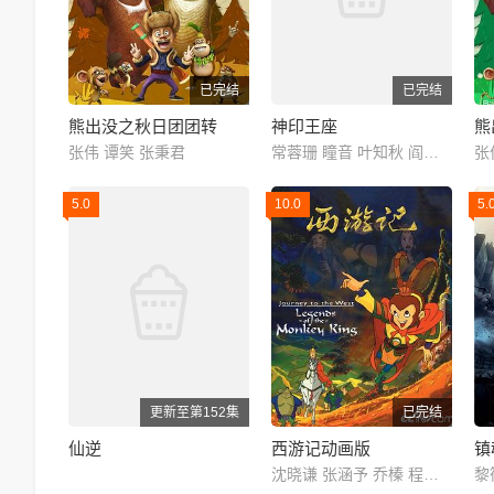
已完结
已完结
熊出没之秋日团团转
神印王座
熊
张伟 谭笑 张秉君
常蓉珊 瞳音 叶知秋 阎么么 藤新 刘明月
张
5.0
10.0
5.
更新至第152集
已完结
仙逆
西游记动画版
镇
沈晓谦 张涵予 乔榛 程玉珠 刘风 丁建华 童自荣 胡平智 王肖兵 王建新 狄菲菲 严崇德 白涛 刘钦 孙渝烽 海帆 罗港生 姜玉玲 王静文 戴学庐 曾丹 齐杰 刘润成 党同义 纪元 李立宏 廖菁 张璐 田二喜 王羊 张伟