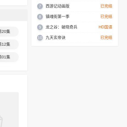
西游记动画版
已完结
7
镇魂街第一季
已完结
8
龙之谷：破晓奇兵
HD国语
9
第20集
九天玄帝诀
已完结
10
第12集
第01集