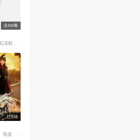
全480集
莫谦 漆凯 莫逆 石凌鹤 MO 大海 索格 思东 X 雅澜 飞云 OJ 阿边 林珄 石头 滕家俊
已完结
张殿钦 苏倩芸 陈倩 张成杰 吴浩 李丰道 蒋华 钟宏宇 王远基 孙科 程浩明 张艺雯