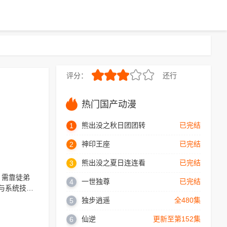
评分：
还行
6.0
热门国产动漫
熊出没之秋日团团转
已完结
1
神印王座
已完结
2
熊出没之夏日连连看
已完结
3
，需靠徒弟
一世独尊
已完结
4
与系统技
魔宗，集齐
独步逍遥
全480集
5
变蛋开启异
仙逆
更新至第152集
6