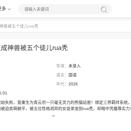
更多
神兽被五个徒儿rua秃
成神兽被五个徒儿rua秃
导演：
未录入
语言：
国语
年代：
2026
5:01
渡劫失败，竟重生为青云宗一只毫无灵力的熊猫幼崽！绑定三界羁绊系统
被迫卖萌躺平，被五位性格迥异的女徒弟宠到rua秃，却暗中凭魔尊实力
暴富、宗门大比横扫全场。身份曝光后，他率徒弟反出伪正道，建立神兽
。徒弟献祭护他，羁绊爆发轰碎仙帝投影，最终携宗门霸气飞升，却意外