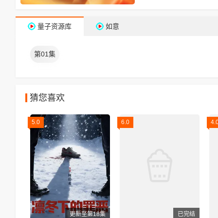
量子资源库
如意
第01集
猜您喜欢
5.0
6.0
4.
更新至第18集
已完结