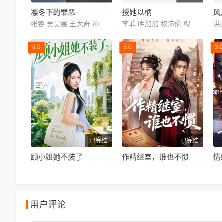
凛冬下的罪恶
授她以柄
风
张睿 吴昊宸 王大奇 孙之鸿 洪冰瑶 肖涵 嘉泽 李蒲赫 左腾云 何磊 王心嫚 李繁 苏宥辰 刘佳萌 洪爽 刘亭希 窦新豪 刘伟峰 刘朔豪 徐章
李菲 明加加 权沛伦 穆乐恩 略涛
9.0
5.0
3.
已完结
已完结
顾小姐她不装了
作精继室，谁也不惯
用户评论