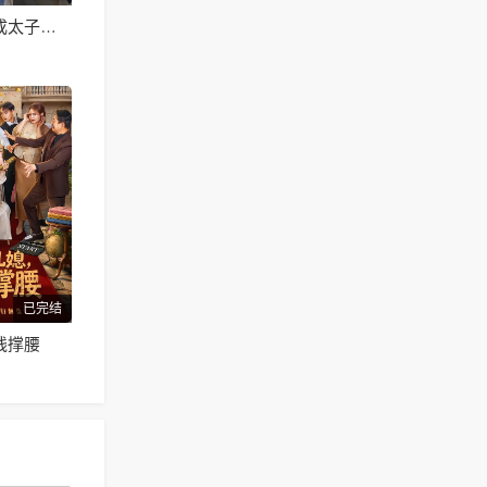
换嫁东宫，我成太子心尖宠
已完结
线撑腰