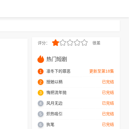
评分：
很差
2.0
热门短剧
凛冬下的罪恶
更新至第18集
1
授她以柄
已完结
2
悔把流年抛
已完结
3
风月无边
已完结
4
炽热吸引
已完结
5
执笔
已完结
6