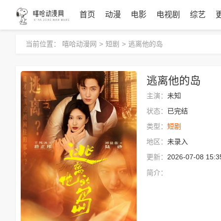
首页
动漫
电影
电视剧
综艺
当前位置：
嘻哈动漫网
>
短剧
>
逃离他的岛
逃离他的岛
主演：
未知
状态：
已完结
类型：
短剧
地区：
未录入
更新：
2026-07-08 15:3
简介：