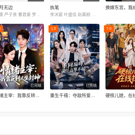
月无边
执笔
洪潇 严子贤 曹君豪 罗予甜 邬倩 Qian Wu
李沐宸 叶盛佳 赵慕颜 刘尚麟 杜功海
0
1.0
7.0
已完结
已完结
情绪主宰：我靠反转人生封神
重生千禧：夺敌所爱做首富
硬核儿媳，在