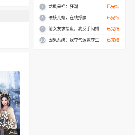
龙凤呈祥：狂潮
已完结
7
硬核儿媳，在线撑腰
已完结
8
前女友求接盘，我反手闪婚女神
已完结
9
因果系统：我夺气运救苍生
已完结
10
已完结