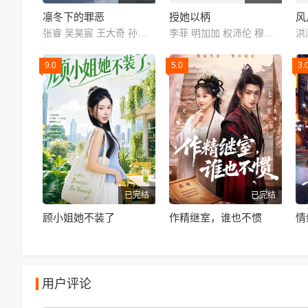
凛冬下的罪恶
授她以柄
风
张睿 吴昊宸 王大奇 孙之鸿 洪冰瑶 肖涵 嘉泽 李蒲赫 左腾云 何磊 王心嫚 李繁 苏宥辰 刘佳萌 洪爽 刘亭希 窦新豪 刘伟峰 刘朔豪 徐章
李菲 明加加 权沛伦 穆乐恩 略涛
9.0
5.0
3.
已完结
已完结
顾小姐她不装了
作精继室，谁也不惯
用户评论