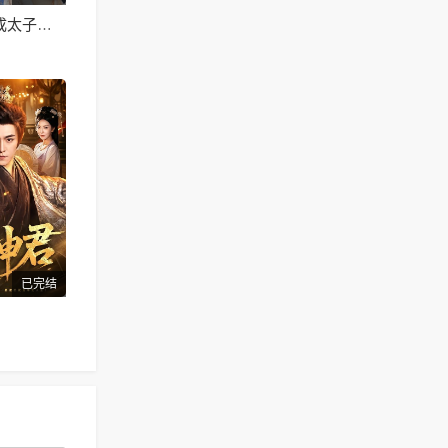
换嫁东宫，我成太子心尖宠
已完结