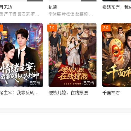
月无边
执笔
洪潇 严子贤 曹君豪 罗予甜 邬倩 Qian Wu
李沐宸 叶盛佳 赵慕颜 刘尚麟 杜功海
0
7.0
2.0
已完结
已完结
情绪主宰：我靠反转人生封神
硬核儿媳，在线撑腰
千面神君