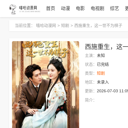
首页
动漫
电影
电视剧
综艺
当前位置：
嘻哈动漫网
>
短剧
>
西施重生，这一世不为棋子
西施重生，这
主演：
未知
状态：
已完结
类型：
短剧
地区：
未录入
更新：
2026-07-03 11:0
简介：