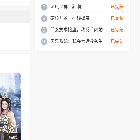
龙凤呈祥：狂潮
已完结
7
硬核儿媳，在线撑腰
已完结
8
前女友求接盘，我反手闪婚女神
已完结
9
因果系统：我夺气运救苍生
已完结
10
已完结