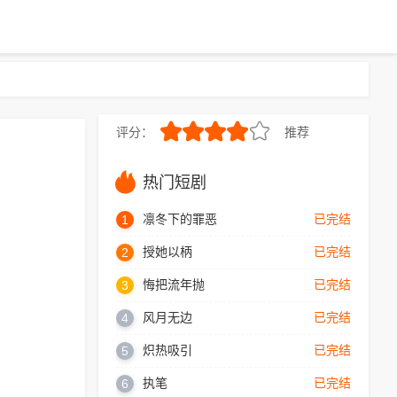
评分：
推荐
8.0
热门短剧
凛冬下的罪恶
已完结
1
授她以柄
已完结
2
悔把流年抛
已完结
3
风月无边
已完结
4
炽热吸引
已完结
5
执笔
已完结
6