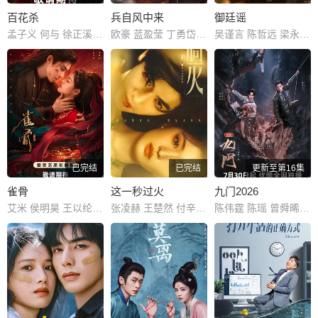
百花杀
兵自风中来
御廷谣
孟子义 何与 徐正溪 范帅琦 赖伟明 林子烨 董子凡 叶祖新 孔雪儿 何润东 张耀 张峻宁 高伟光 郑希怡 陈鹤一 邱心志 田雷 赵志伟 曹卫宇 荣妍 戴春荣 杨童舒 周静波 朱俊麟 曹阳明珠
欧豪 蓝盈莹 丁勇岱 史兰芽 刘奕君 阮巨 李幼斌 侯勇 于景骁 王春宇 关亚军 杨舒 吴岳阳 张进 陈方舟 陈启杰 周德华 赵长洲 赵荀 费鲤齐 夏侯镔 徐洪浩 傅程鹏 谢心
吴谨言 陈哲远 梁永棋 赵昭仪 张南 郭品超 盛一伦 吴岱融 黄祖鑫 宋麒
已完结
已完结
更新至第16集
雀骨
这一秒过火
九门2026
艾米 侯明昊 王以纶 马秋元 米热 何润东 刘令姿 郑雅文 陶昕然 程莉莎 王丽坤 金莎 庞博 苏袀禾 满江 盛一伦 党涛 张雨剑 锦超 王润泽 杨凯淳 程宇峰 邵桐 博尔吉特 蒋中炜 延霈 郑雨轩 陈一诺 雷浩轩 曲芷含 王靖雯 焦建 张千叶
张凌赫 王楚然 付辛博 徐振轩 鹤秋 王籽苏 胡杏儿 沙宝亮 吴莫愁 毛孩 鹿骐 苇青 刘令姿 康可人 陈东阳 黄博远 斓曦 张弓 金俊秀 陈欣予
陈伟霆 陈瑶 曾舜晞 王茂蕾 王奕婷 李乃文 释小龙 应灏铭 季肖冰 胡耘豪 徐正溪 章涛 王祖一 刘畅 杨钧丞 杨昊博 陈鸿锦 吴圣麒 林秋楠 扈帷 雷丰瑞