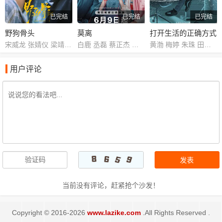
已完结
已完结
已完结
野狗骨头
莫离
打开生活的正确方式
宋威龙 张婧仪 梁靖康 何瑞贤 练练 何明翰 周铁 赵龙豪 田征 苗若芃 杨雪儿 严智超 曲靖 孙亦鸿 汤加文 吴其江 吴弘 凌美仕 惠园 周俞辰 陈子萱
白鹿 丞磊 蔡正杰 杨舒伊 林沐然 董洁 宣言 张月 刘擎 邱心志
黄渤 梅婷 朱珠 田雨 孙坚 邹元清 刘海蓝 荣梓杉
用户评论
当前没有评论，赶紧抢个沙发！
Copyright © 2016-2026
www.lazike.com
.All Rights Reserved .