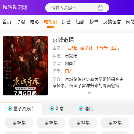
嘻哈动漫网
首页
动漫
电影
电视剧
综艺
短剧
榜单
反馈留言
网
京城奇探
主演：
马思超
翟子路
于欣禾
王策
冯雷
状态：
已完结
导演：
郄国伟
类型：
国产
简介：
京城纨绔赵少商为帮姐姐探查夫
家怪事，结识了留洋归来的冷面警官元
鸿。两人从针锋相对到默契搭档，一路
追查迷案，也一步步揭开元鸿母亲离世
之谜。随着调查深入，一桩危及民族利
量子资源库
如意
嘻哈
益的走私阴谋浮出水面。玩世不恭的赵
少商与执念深重的元鸿，在抽丝剥茧中
第36集
第35集
第34集
第33集
直面真相，也直面各自内心的选择……