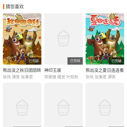
猜您喜欢
已完结
已完结
已完结
熊出没之秋日团团转
神印王座
熊出没之夏日连连看
张伟 谭笑 张秉君
常蓉珊 瞳音 叶知秋 阎么么 藤新 刘明月
张伟 张秉君 谭笑