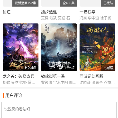
更新至第152集
全480集
已完结
仙逆
独步逍遥
一世独尊
莫谦 漆凯 莫逆 石凌鹤 MO 大海 索格 思东 X 雅澜 飞云 OJ 阿边 林珄 石头 滕家俊
冯霖 李丰道 徐子尧 小王梓 拜跃 李郝瑞 周杭 冷调 刘英杰
HD国语
已完结
已完结
龙之谷：破晓奇兵
镇魂街第一季
西游记动画版
胡歌 景甜 徐娇 夏梓桐 沈达威 孙晔 季冠霖 孟祥龙 商虹 黄莺
黎筱濛 宝木中阳 郭盛 小连杀 齐克建 张杰 藤新 李璐 乔菲菲 山新
沈晓谦 张涵予 乔榛 程玉珠 刘风 丁建华 童自荣 胡平智 王肖兵 王建新 狄菲菲 严崇德 白涛 刘钦 孙渝烽 海帆 罗港生 姜玉玲 王静文 戴学庐 曾丹 齐杰 刘润成 党同义 纪元 李立宏 廖菁 张璐 田二喜 王羊 张伟
用户评论