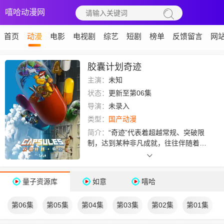
嘻哈动漫网
首页
动漫
电影
电视剧
综艺
短剧
榜单
反馈留言
网
胶囊计划奇迹
主演：
未知
状态：
更新至第06集
导演：
未录入
类型：
国产动漫
简介：
“奇迹”代表着超越常规、突破限
制，达到某种非凡成就，往往伴随着一
种神秘感，让人们产生敬畏和好奇。这1
0支故事里，将有怎样的奇迹发生？
量子资源库
如意
嘻哈
第06集
第05集
第04集
第03集
第02集
第01集