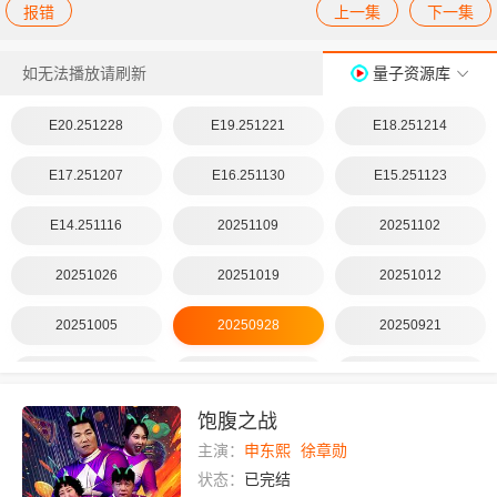
报错
上一集
下一集
如无法播放请刷新
量子资源库
E20.251228
E19.251221
E18.251214
E17.251207
E16.251130
E15.251123
E14.251116
20251109
20251102
20251026
20251019
20251012
20251005
20250928
20250921
20250914
20250907
20250831
饱腹之战
第02集
第01集
主演：
申东熙
徐章勋
状态：
已完结