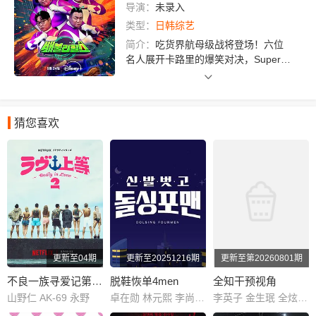
导演：
未录入
类型：
日韩综艺
简介：
吃货界航母级战将登场！六位
名人展开卡路里的爆笑对决，Super J
unior成员神童、《认识的哥哥》 徐章
勋组成成固定班底。
赢了就
能大快朵颐、输了只能挨饿受苦。游
猜您喜欢
戏结合大胃王的终极挑战，谁能称霸
这个擂台？
更新至04期
更新至20251216期
更新至第20260801期
不良一族寻爱记第二季
脱鞋恢单4men
全知干预视角
山野仁 AK-69 永野
卓在勋 林元熙 李尚敏 金俊浩 宋旻浩 表志勋
李英子 金生珉 全炫茂 宋恩伊 梁世亨 洪真英 柳炳宰