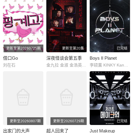
更新至第20260725期
更新至第20集
已完结
借口Go
深夜怪谈会第五季
Boys II Planet
刘在石
金九拉 金淑 金浩英 池艺恩
李硕薰 KINKY Kany Diabaté Ahn 金在中 沈小婷 JLLICK 林韩星 孝琳 白久英 JUSTHIS 章昊 成韩彬 柳冈旻 李协 金东玧
更新至20260807期
更新至20260729期
已完结
出家门的大声
超人回来了
Just Makeup