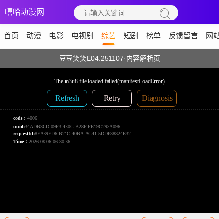
嘻哈动漫网
首页
动漫
电影
电视剧
综艺
短剧
榜单
反馈留言
网
豆豆笑笑E04.251107·内容解析页