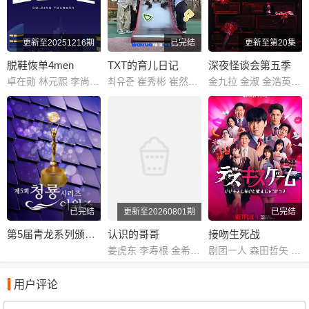
更新至20251216期
已完结
更新至第20集
脱鞋恢单4men
TXT的育儿日记
深夜怪谈会第五季
卓在勋 林元熙 李尚敏 金俊浩 宋旻浩 表志勋
최유준 崔秀彬 崔然竣 崔杋圭 姜太显 休宁凯
金九拉 金淑 金浩英 池艺恩
已完结
更新至20260801期
已完结
第5届青龙系列颁奖典礼
认识的哥哥
接吻生死战
姜虎东 李寿根 金希澈 徐章勋 金永哲 金世晃 黄致列 闵京勋 李相旼 张圣圭
剧团一人 森田哲矢 渡边隆 野田水晶 岛佐和也 ぐんぴぃ 矢作兼 山里亮太 池田美优 宫野真守 竹财辉之助 桥本润 结木滉星 野间口彻 八岛智人 寺岛进 西冈德马 八木奈奈 橘玛丽 金松季步 塔乃花铃 葵伊吹 纱仓真菜 月乃露娜 MINAMO
用户评论