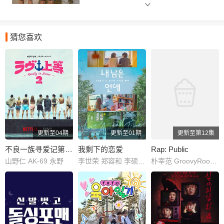
猜您喜欢
更新至04期
更新至01期
更新至第12集
不良一族寻爱记第二季
我剩下的恋爱
Rap: Public
山野仁 AK-69 永野
李世荣 郑容和 李硕珉 崔叡娜
朴宰范 GroovyRoom 朴圭正 李辉民 kaogaii gamma GOLDBUUDA GONEISBACK JAEHA HAON thekeyisyi 盧潤夏 Daniel Jikal 다민이 Don Mills 99 Nasty kids OKASHII REDDY Loopy Marv Mckdaddy Boi B BILL STAX 뻘컵 ShyboiiTobii skyminhyuk SINCE Yang Kyle 에이체스 OWEN ZENE THE ZILLA J.Tong James