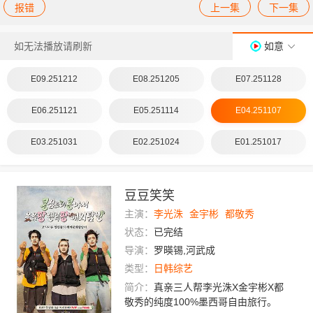
报错
上一集
下一集
如无法播放请刷新
如意
E09.251212
E08.251205
E07.251128
E06.251121
E05.251114
E04.251107
E03.251031
E02.251024
E01.251017
豆豆笑笑
主演：
李光洙
金宇彬
都敬秀
状态：
已完结
导演：
罗暎锡,河武成
类型：
日韩综艺
简介：
真亲三人帮李光洙X金宇彬X都
敬秀的纯度100%墨西哥自由旅行。