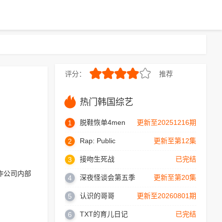
评分：
推荐
7.0
热门韩国综艺
脱鞋恢单4men
更新至20251216期
1
Rap: Public
更新至第12集
2
接吻生死战
已完结
3
作公司内部
深夜怪谈会第五季
更新至第20集
4
认识的哥哥
更新至20260801期
5
TXT的育儿日记
已完结
6