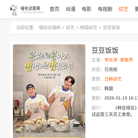
首页
动漫
电影
电视剧
综艺
当前位置：
嘻哈动漫网
>
综艺
>
韩国综艺
>
豆豆饭饭
豆豆饭饭
主演：
李光洙
都敬秀
状态：
已完结
类型：
日韩综艺
地区：
韩国
更新：
2026-01-19 16:1
简介：
《种豆得豆》衍生
试运营三天员工食堂。