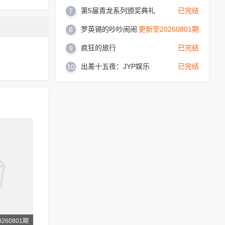
第5届青龙系列颁奖典礼
已完结
7
罗英锡的吵吵闹闹
更新至20260801期
8
疯狂的旅行
已完结
9
出差十五夜：JYP娱乐
已完结
10
260801期