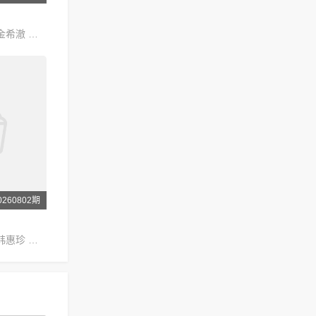
姜虎东 李寿根 金希澈 徐章勋 金永哲 金世晃 黄致列 闵京勋 李相旼 张圣圭
260802期
申东烨 徐章勋 韩惠珍 金建模