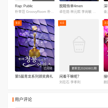
Rap: Public
脱鞋恢单4men
深
朴宰范 GroovyRoom 朴圭正 李辉民 kaogaii gamma GOLDBUUDA GONEISBACK JAEHA HAON thekeyisyi 盧潤夏 Daniel Jikal 다민이 Don Mills 99 Nasty kids OKASHII REDDY Loopy Marv Mckdaddy Boi B BILL STAX 뻘컵 ShyboiiTobii skyminhyuk SINCE Yang Kyle 에이체스 OWEN ZENE THE ZILLA J.Tong James
卓在勋 林元熙 李尚敏 金俊浩 宋旻浩 表志勋
9.0
4.0
3.
已完结
更新至20260801期
第5届青龙系列颁奖典礼
闲着干嘛呢？
接
刘在石 李孝利
用户评论