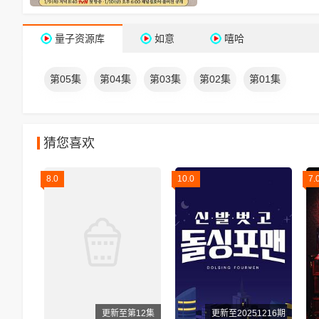
量子资源库
如意
嘻哈
第05集
第04集
第03集
第02集
第01集
猜您喜欢
8.0
10.0
7.
更新至第12集
更新至20251216期