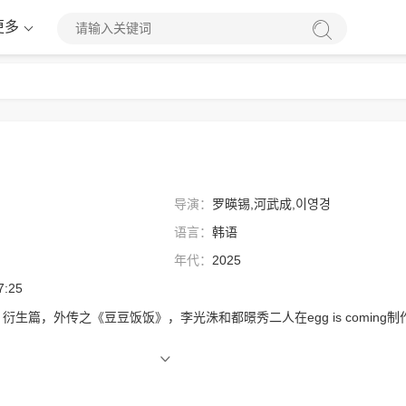
更多
导演：
罗暎锡,河武成,이영경
语言：
韩语
年代：
2025
7:25
篇，外传之《豆豆饭饭》，李光洙和都暻秀二人在egg is coming制