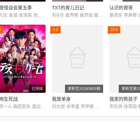
夜怪谈会第五季
TXT的育儿日记
认识的哥哥
金九拉 金淑 金浩英 池艺恩
최유준 崔秀彬 崔然竣 崔杋圭 姜太显 休宁凯
0
5.0
10.0
已完结
更新至20260805期
更新至第20
吻生死战
我是单身
我家的熊孩子
剧团一人 森田哲矢 渡边隆 野田水晶 岛佐和也 ぐんぴぃ 矢作兼 山里亮太 池田美优 宫野真守 竹财辉之助 桥本润 结木滉星 野间口彻 八岛智人 寺岛进 西冈德马 八木奈奈 橘玛丽 金松季步 塔乃花铃 葵伊吹 纱仓真菜 月乃露娜 MINAMO
刘大俊 全孝盛 李伊庚 宋海娜