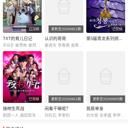
已完结
更新至20260801期
已完结
TXT的育儿日记
认识的哥哥
第5届青龙系列颁奖典礼
최유준 崔秀彬 崔然竣 崔杋圭 姜太显 休宁凯
姜虎东 李寿根 金希澈 徐章勋 金永哲 金世晃 黄致列 闵京勋 李相旼 张圣圭
已完结
更新至20260801期
更新至20260805期
接吻生死战
闲着干嘛呢？
我是单身
剧团一人 森田哲矢 渡边隆 野田水晶 岛佐和也 ぐんぴぃ 矢作兼 山里亮太 池田美优 宫野真守 竹财辉之助 桥本润 结木滉星 野间口彻 八岛智人 寺岛进 西冈德马 八木奈奈 橘玛丽 金松季步 塔乃花铃 葵伊吹 纱仓真菜 月乃露娜 MINAMO
刘在石 李孝利
刘大俊 全孝盛 李伊庚 宋海娜