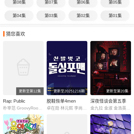
第08集
第07集
第06集
第05集
第04集
第03集
第02集
第01集
猜您喜欢
更新至第12集
更新至20251216期
更新至第20集
Rap: Public
脱鞋恢单4men
深夜怪谈会第五季
朴宰范 GroovyRoom 朴圭正 李辉民 kaogaii gamma GOLDBUUDA GONEISBACK JAEHA HAON thekeyisyi 盧潤夏 Daniel Jikal 다민이 Don Mills 99 Nasty kids OKASHII REDDY Loopy Marv Mckdaddy Boi B BILL STAX 뻘컵 ShyboiiTobii skyminhyuk SINCE Yang Kyle 에이체스 OWEN ZENE THE ZILLA J.Tong James
卓在勋 林元熙 李尚敏 金俊浩 宋旻浩 表志勋
金九拉 金淑 金浩英 池艺恩