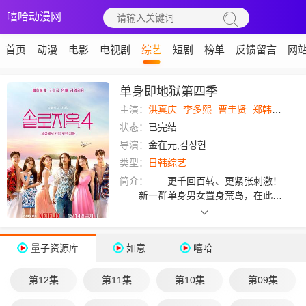
嘻哈动漫网
首页
动漫
电影
电视剧
综艺
短剧
榜单
反馈留言
网
单身即地狱第四季
主演：
洪真庆
李多熙
曹圭贤
郑韩海
金
状态：
已完结
导演：
金在元,김정현
类型：
日韩综艺
简介：
更千回百转、更紧张刺激！
新一群单身男女置身荒岛，在此寻
找爱情。谁能脱单进天堂？真心实意的
连结又是否真的存在？
量子资源库
如意
嘻哈
第12集
第11集
第10集
第09集