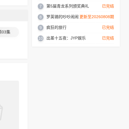
第5届青龙系列颁奖典礼
已完结
7
罗英锡的吵吵闹闹
更新至20260808期
8
疯狂的旅行
已完结
9
第03集
出差十五夜：JYP娱乐
已完结
10