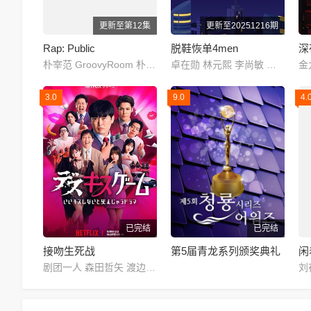
更新至第12集
更新至20251216期
Rap: Public
脱鞋恢单4men
深
朴宰范 GroovyRoom 朴圭正 李辉民 kaogaii gamma GOLDBUUDA GONEISBACK JAEHA HAON thekeyisyi 盧潤夏 Daniel Jikal 다민이 Don Mills 99 Nasty kids OKASHII REDDY Loopy Marv Mckdaddy Boi B BILL STAX 뻘컵 ShyboiiTobii skyminhyuk SINCE Yang Kyle 에이체스 OWEN ZENE THE ZILLA J.Tong James
卓在勋 林元熙 李尚敏 金俊浩 宋旻浩 表志勋
3.0
9.0
4.
已完结
已完结
接吻生死战
第5届青龙系列颁奖典礼
闲
剧团一人 森田哲矢 渡边隆 野田水晶 岛佐和也 ぐんぴぃ 矢作兼 山里亮太 池田美优 宫野真守 竹财辉之助 桥本润 结木滉星 野间口彻 八岛智人 寺岛进 西冈德马 八木奈奈 橘玛丽 金松季步 塔乃花铃 葵伊吹 纱仓真菜 月乃露娜 MINAMO
刘