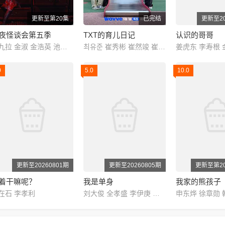
更新至第20集
已完结
更新至20
夜怪谈会第五季
TXT的育儿日记
认识的哥哥
金九拉 金淑 金浩英 池艺恩
최유준 崔秀彬 崔然竣 崔杋圭 姜太显 休宁凯
0
5.0
10.0
更新至20260801期
更新至20260805期
更新至第20
着干嘛呢？
我是单身
我家的熊孩子
在石 李孝利
刘大俊 全孝盛 李伊庚 宋海娜