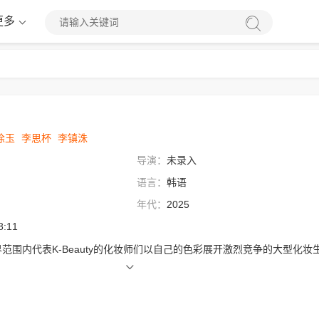
更多
徐玉
李思杯
李镇洙
导演：
未录入
语言：
韩语
年代：
2025
8:11
范围内代表K-Beauty的化妆师们以自己的色彩展开激烈竞争的大型化妆