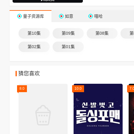
量子资源库
如意
嘻哈
第10集
第09集
第08集
第
第02集
第01集
猜您喜欢
8.0
10.0
7.