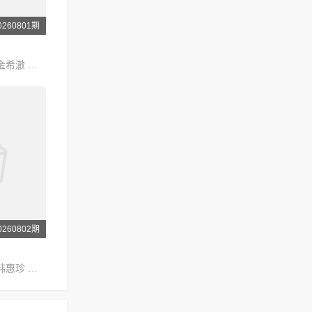
260801期
姜虎东 李寿根 金希澈 徐章勋 金永哲 金世晃 黄致列 闵京勋 李相旼 张圣圭
260802期
申东烨 徐章勋 韩惠珍 金建模