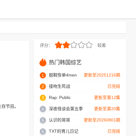
评分：
较差
3.0
热门韩国综艺
脱鞋恢单4men
更新至20251216期
1
接吻生死战
已完结
2
Rap: Public
更新至第12集
3
生存节目。
深夜怪谈会第五季
更新至第20集
4
认识的哥哥
更新至20260801期
5
TXT的育儿日记
已完结
6