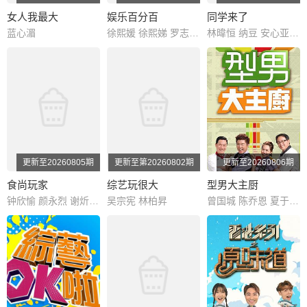
女人我最大
娱乐百分百
同学来了
蓝心湄
徐熙媛 徐熙娣 罗志祥 黄鸿升 简恺乐 敖犬 廖威廉
林暐恒 纳豆 安心亚 何妤玟 无尊 杨昇达
更新至20260805期
更新至第20260802期
更新至20260806期
食尚玩家
综艺玩很大
型男大主厨
钟欣愉 颜永烈 谢炘昊 陈秉立
吴宗宪 林柏昇
曾国城 陈乔恩 夏于乔 阿基师 郑坚克 殷琦