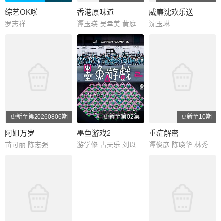
综艺OK啦
香港原味道
威廉沈欢乐送
罗志祥
谭玉瑛 吴幸美 黄庭锋 余德丞
沈玉琳
更新至第20260806期
更新至第02集
更新至10期
阿姐万岁
墨鱼游戏2
重症解密
苗可丽 陈志强
游学修 古天乐 刘以达 廖子妤 周秀娜 颜卓灵 胡子彤 卢镇业 钱嘉乐 洪天明 沈震轩 吴肇轩 魏浚笙 云浩影 阮小仪 森美 徐浩昌 张锦程
谭俊彦 陈晓华 林秀怡 梁凯晴