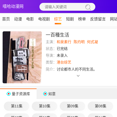
嘻哈动漫网
首页
动漫
电影
电视剧
综艺
短剧
榜单
反馈留言
网
一百種生活
主演：
和泉素行
陈灼明
何式凝
状态：
已完结
导演：
未录入
类型：
港台综艺
简介：
讨论都市人的不同生活。
量子资源库
如意
第11集
第10集
第09集
第08集