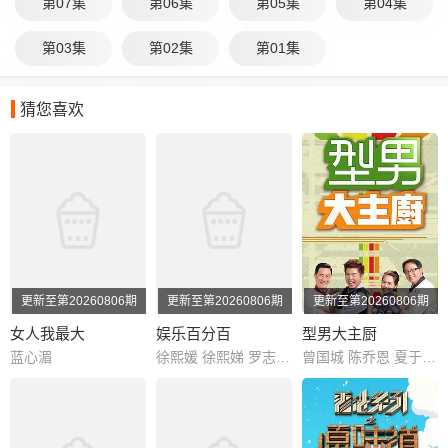
第07集
第06集
第05集
第04集
第03集
第02集
第01集
猜您喜欢
更新至第20260806期
更新至第20260806期
更新至第20260806期
女人我最大
娱乐百分百
型男大主厨
蓝心湄
徐熙媛 徐熙娣 罗志祥 黄鸿升 简恺乐 敖犬 廖威廉
曾国城 陈乔恩 夏于乔 阿基师 郑坚克 殷琦