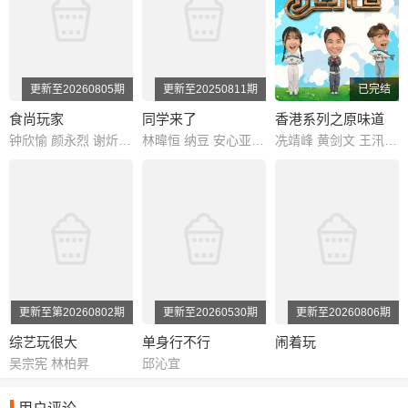
更新至20260805期
更新至20250811期
已完结
食尚玩家
同学来了
香港系列之原味道
钟欣愉 颜永烈 谢炘昊 陈秉立
林暐恒 纳豆 安心亚 何妤玟 无尊 杨昇达
冼靖峰 黄剑文 王汛文 潘静文 庄子璇
更新至第20260802期
更新至20260530期
更新至20260806期
综艺玩很大
单身行不行
闹着玩
吴宗宪 林柏昇
邱沁宜