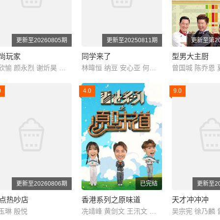
更新至20260805期
更新至20250811期
更新至第20
尚玩家
同学来了
型男大主厨
钟欣愉 颜永烈 谢炘昊 陈秉立
林暐恒 纳豆 安心亚 何妤玟 无尊 杨昇达
0
4.0
9.0
更新至20260806期
已完结
更新至20
1点热吵店
香港系列之原味道
天才冲冲冲
玉琳 殷悦
冼靖峰 黄剑文 王汛文 潘静文 庄子璇