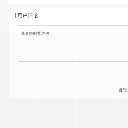
用户评论
当前