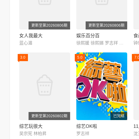
更新至第20260806期
更新至第20260806期
女人我最大
娱乐百分百
食
蓝心湄
徐熙媛 徐熙娣 罗志祥 黄鸿升 简恺乐 敖犬 廖威廉
3.0
5.0
7.
更新至第20260802期
已完结
综艺玩很大
综艺OK啦
1
吴宗宪 林柏昇
罗志祥
沈