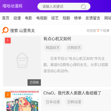
嘻哈动漫网
首页
动漫
电影
电视剧
综艺
短剧
榜单
反馈留言
网
搜索 山里亮太
共找到“
3
”个结果
有点心机又如何
1
韩国综艺
日韩综艺
日本节目以“有点心机又如何”作为主
题，邀请5位颇有心得的女生，分享12招联
谊活动心机动作。
已完结
ChaO，我代表人类跟人鱼结婚了
2
日本动漫
日韩动漫