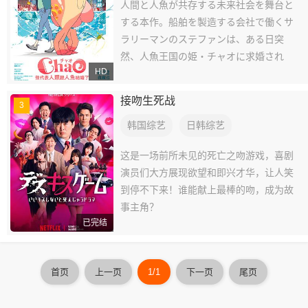
人間と人魚が共存する未来社会を舞台と
する本作。船舶を製造する会社で働くサ
ラリーマンのステファンは、ある日突
然、人魚王国の姫・チャオに求婚され
HD
る。ステファンはわけがわからないまま
チャオと一緒に生活する中で、純粋でま
接吻生死战
3
っすぐなチャオに少しずつ惹かれてい
く。
韩国综艺
日韩综艺
这是一场前所未见的死亡之吻游戏，喜剧
演员们大方展现欲望和即兴才华，让人笑
到停不下来！谁能献上最棒的吻，成为故
事主角？
已完结
首页
上一页
1/1
下一页
尾页