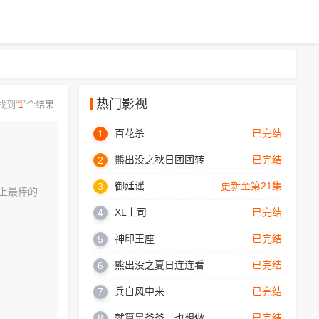
热门影视
找到“
1
”个结果
百花杀
已完结
1
熊出没之秋日团团转
已完结
2
御廷谣
更新至第21集
3
上最棒的
XL上司
已完结
4
神印王座
已完结
5
熊出没之夏日连连看
已完结
6
兵自风中来
已完结
7
就算是爸爸，也想做
已完结
8