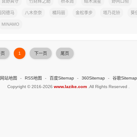
宫野真守
竹财辉之助
桥本润
结木滉星
野间口彻
西冈德马
八木奈奈
橘玛丽
金松季步
塔乃花铃
葵
MINAMO
一页
1
下一页
尾页
网站地图
-
RSS地图
-
百度Sitemap
-
360Sitemap
-
谷歌Sitemap
Copyright © 2016-2026
www.lazike.com
.All Rights Reserved .