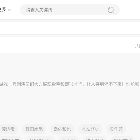
更多
共
游戏，喜剧演员们大方展现欲望和即兴才华，让人笑到停不下来！谁能献
渡边隆
野田水晶
岛佐和也
ぐんぴぃ
矢作兼