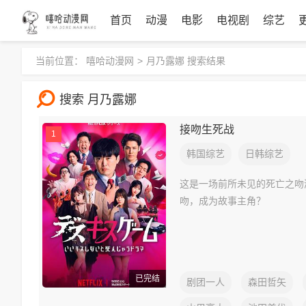
首页
动漫
电影
电视剧
综艺
当前位置：
嘻哈动漫网
>
月乃露娜 搜索结果
搜索 月乃露娜
接吻生死战
1
韩国综艺
日韩综艺
这是一场前所未见的死亡之吻
吻，成为故事主角？
已完结
剧团一人
森田哲矢