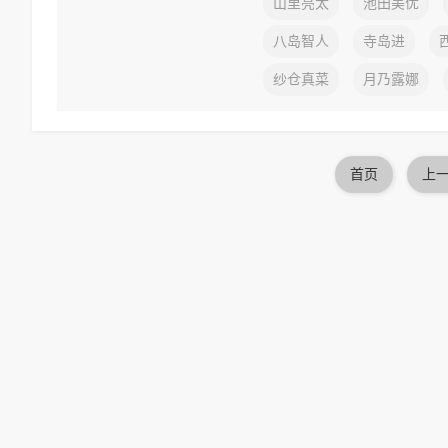
山里亮太
池田美优
八岛智人
寺岛进
纱仓真菜
月乃露娜
首页
上