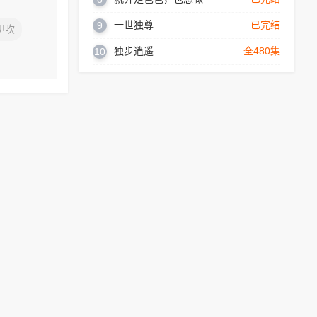
一世独尊
已完结
9
伊吹
独步逍遥
全480集
10