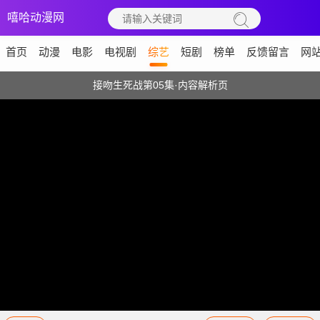
嘻哈动漫网
首页
动漫
电影
电视剧
综艺
短剧
榜单
反馈留言
网
接吻生死战第05集·内容解析页