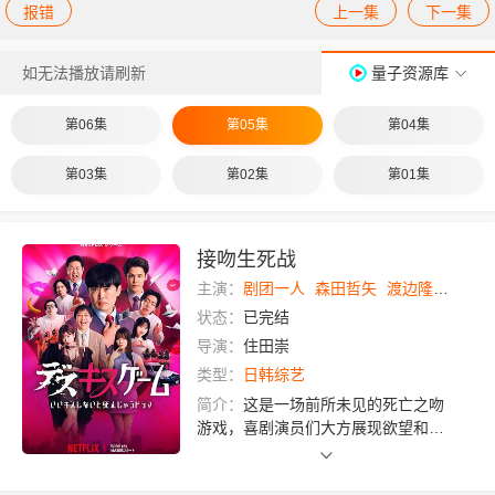
报错
上一集
下一集
如无法播放请刷新
量子资源库
第06集
第05集
第04集
第03集
第02集
第01集
接吻生死战
主演：
剧团一人
森田哲矢
渡边隆
野田水
状态：
已完结
导演：
住田崇
类型：
日韩综艺
简介：
这是一场前所未见的死亡之吻
游戏，喜剧演员们大方展现欲望和即
兴才华，让人笑到停不下来！谁能献
上最棒的吻，成为故事主角？