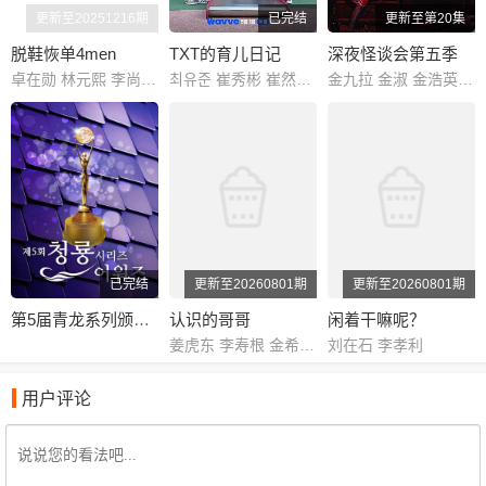
更新至20251216期
已完结
更新至第20集
脱鞋恢单4men
TXT的育儿日记
深夜怪谈会第五季
卓在勋 林元熙 李尚敏 金俊浩 宋旻浩 表志勋
최유준 崔秀彬 崔然竣 崔杋圭 姜太显 休宁凯
金九拉 金淑 金浩英 池艺恩
已完结
更新至20260801期
更新至20260801期
第5届青龙系列颁奖典礼
认识的哥哥
闲着干嘛呢？
姜虎东 李寿根 金希澈 徐章勋 金永哲 金世晃 黄致列 闵京勋 李相旼 张圣圭
刘在石 李孝利
用户评论