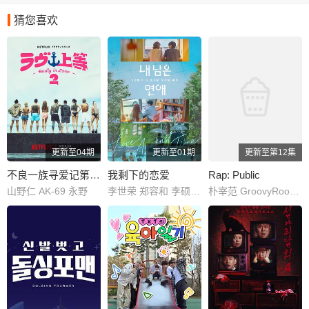
猜您喜欢
更新至04期
更新至01期
更新至第12集
不良一族寻爱记第二季
我剩下的恋爱
Rap: Public
山野仁 AK-69 永野
李世荣 郑容和 李硕珉 崔叡娜
朴宰范 GroovyRoom 朴圭正 李辉民 kaogaii gamma GOLDBUUDA GONEISBACK JAEHA HAON thekeyisyi 盧潤夏 Daniel Jikal 다민이 Don Mills 99 Nasty kids OKASHII REDDY Loopy Marv Mckdaddy Boi B BILL STAX 뻘컵 ShyboiiTobii skyminhyuk SINCE Yang Kyle 에이체스 OWEN ZENE THE ZILLA J.Tong James