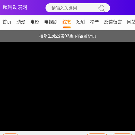
嘻哈动漫网
首页
动漫
电影
电视剧
综艺
短剧
榜单
反馈留言
网
接吻生死战第03集·内容解析页