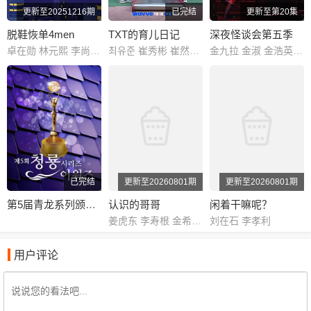
更新至20251216期
已完结
更新至第20集
脱鞋恢单4men
TXT的育儿日记
深夜怪谈会第五季
卓在勋 林元熙 李尚敏 金俊浩 宋旻浩 表志勋
최유준 崔秀彬 崔然竣 崔杋圭 姜太显 休宁凯
金九拉 金淑 金浩英 池艺恩
已完结
更新至20260801期
更新至20260801期
第5届青龙系列颁奖典礼
认识的哥哥
闲着干嘛呢？
姜虎东 李寿根 金希澈 徐章勋 金永哲 金世晃 黄致列 闵京勋 李相旼 张圣圭
刘在石 李孝利
用户评论