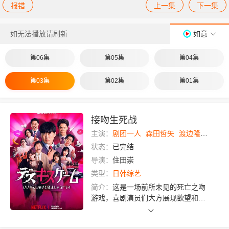
报错
上一集
下一集
如无法播放请刷新
如意
第06集
第05集
第04集
第03集
第02集
第01集
接吻生死战
主演：
剧团一人
森田哲矢
渡边隆
野田水
状态：
已完结
导演：
住田崇
类型：
日韩综艺
简介：
这是一场前所未见的死亡之吻
游戏，喜剧演员们大方展现欲望和即
兴才华，让人笑到停不下来！谁能献
上最棒的吻，成为故事主角？